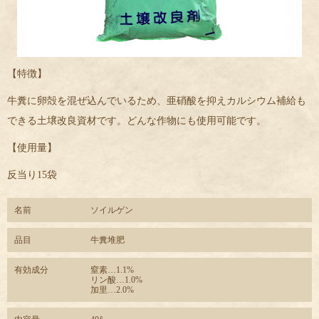
【特徴】
牛糞に卵殻を混ぜ込んでいるため、亜硝酸を抑えカルシウム補給も
できる土壌改良資材です。どんな作物にも使用可能です。
【使用量】
反当り15袋
名前
ソイルゲン
品目
牛糞堆肥
有効成分
窒素…1.1%
リン酸…1.0%
加里…2.0%