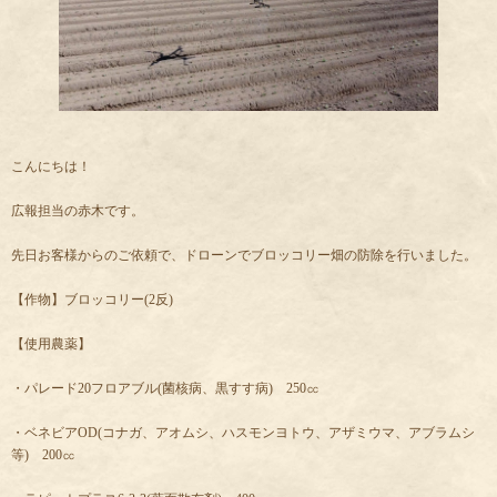
こんにちは！
広報担当の赤木です。
先日お客様からのご依頼で、ドローンでブロッコリー畑の防除を行いました。
【作物】ブロッコリー(2反)
【使用農薬】
・パレード20フロアブル(菌核病、黒すす病) 250㏄
・ベネビアOD(コナガ、アオムシ、ハスモンヨトウ、アザミウマ、アブラムシ
等) 200㏄