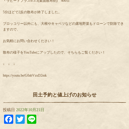
・ラピートプラス6-3-3(葉面散布剤) 400㏄
5分ほどで2反の散布が終了しました。
ブロッコリー以外にも、大根やキャベツなどの露地野菜もドローンで防除でき
ますので、
お気軽にお問い合わせください！
散布の様子をYouTubeにアップしたので、そちらもご覧ください！
↓ ↓ ↓
https://youtu.be/G0abVzxD2mk
田土予約と値上げのお知らせ
投稿日
2022年10月21日
Facebook
Twitter
Line