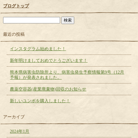
ブログトップ
最近の投稿
インスタグラム始めました！
新年明けましておめでとうございます！
熊本県病害虫防除所より、病害虫発生予察情報第9号（12月
予報）が発表されました。
農薬空容器(産業廃棄物)回収のお知らせ
新しいユンボを購入しました！
アーカイブ
2024年1月