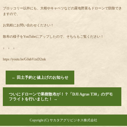
ブロッコリー以外にも、大根やキャベツなどの露地野菜もドローンで防除でき
ますので、
お気軽にお問い合わせください！
散布の様子をYouTubeにアップしたので、そちらもご覧ください！
↓ ↓ ↓
https://youtu.be/G0abVzxD2mk
←
田土予約と値上げのお知らせ
ついにドローンで果樹散布が！？「DJI Agras T30」のデモ
フライトを行いました！
→
Copyright (C) サカタアグリビジネス株式会社