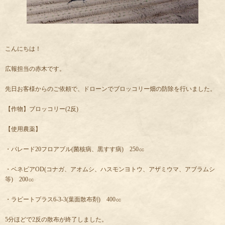
こんにちは！
広報担当の赤木です。
先日お客様からのご依頼で、ドローンでブロッコリー畑の防除を行いました。
【作物】ブロッコリー(2反)
【使用農薬】
・パレード20フロアブル(菌核病、黒すす病) 250㏄
・ベネビアOD(コナガ、アオムシ、ハスモンヨトウ、アザミウマ、アブラムシ
等) 200㏄
・ラピートプラス6-3-3(葉面散布剤) 400㏄
5分ほどで2反の散布が終了しました。