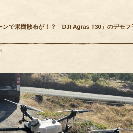
ンで果樹散布が！？「DJI Agras T30」のデモ
日
ook
ter
Line