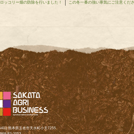
ロッコリー畑の防除を行いました！
この冬一番の強い寒気にご注意くだ
-5401 熊本県玉名市天水町小天7255
968-82-2053