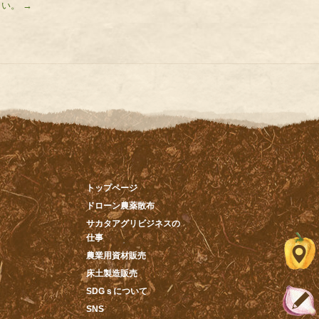
さい。
→
トップページ
ドローン農薬散布
サカタアグリビジネスの
仕事
農業用資材販売
床土製造販売
SDGｓについて
SNS