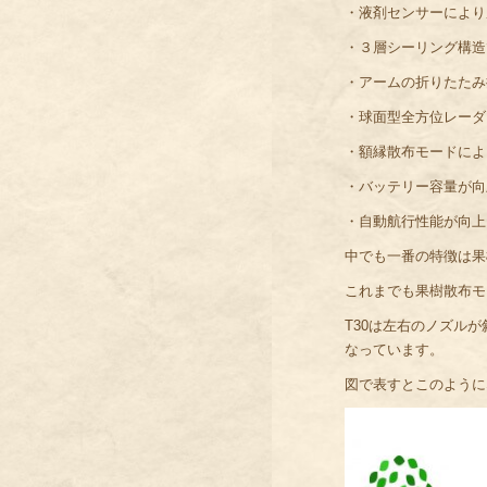
・液剤センサーにより
・３層シーリング構造
・アームの折りたたみ
・球面型全方位レーダ
・額縁散布モードによ
・バッテリー容量が向
・自動航行性能が向上
中でも一番の特徴は果
これまでも果樹散布モ
T30は左右のノズル
なっています。
図で表すとこのように