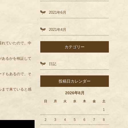
2021年6月
2021年4月
濡れていたので、中
カテゴリー
があるかを検証して
日記
ードもあるので、そ
投稿日カレンダー
ルまで来ていると感
2026年8月
日
月
火
水
木
金
土
1
2
3
4
5
6
7
8