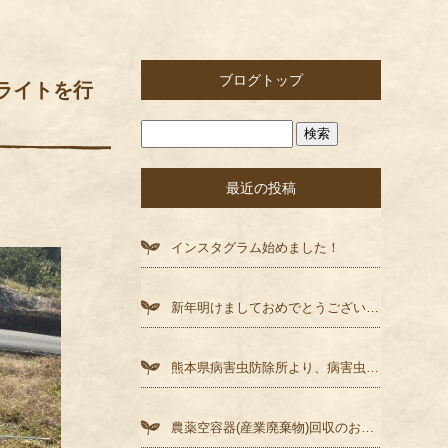
ブログトップ
フライトを行
最近の投稿
インスタグラム始めました！
新年明けましておめでとうございます！
熊本県病害虫防除所より、病害虫発生予察情報第9号（12月予報）が発表されました。
農薬空容器(産業廃棄物)回収のお知らせ