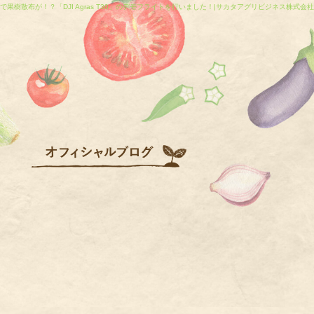
で果樹散布が！？「DJI Agras T30」のデモフライトを行いました！|サカタアグリビジネス株式会社